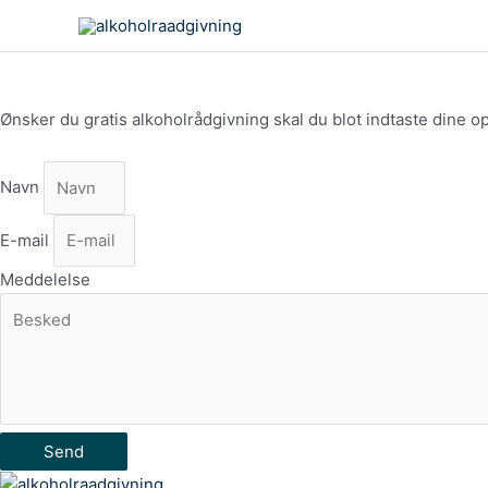
Gå
til
indholdet
Ønsker du gratis alkoholrådgivning skal du blot indtaste dine o
Navn
E-mail
Meddelelse
Send